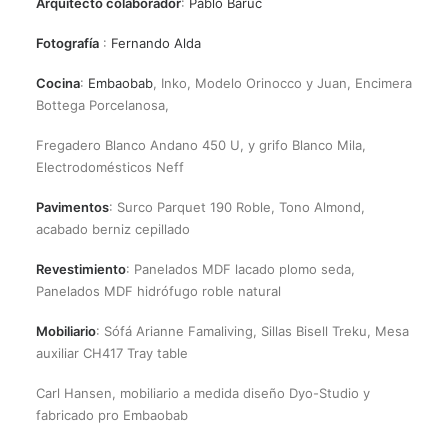
Arquitecto colaborador
:
Pablo Baruc
Fotografía
:
Fernando Alda
Cocina
:
Embaobab
, Inko, Modelo Orinocco y Juan, Encimera
Bottega Porcelanosa,
Fregadero Blanco Andano 450 U, y grifo Blanco Mila,
Electrodomésticos Neff
Pavimentos
: Surco Parquet 190 Roble, Tono Almond,
acabado berniz cepillado
Revestimiento
: Panelados MDF lacado plomo seda,
Panelados MDF hidrófugo roble natural
Mobiliario
: Sófá Arianne Famaliving, Sillas Bisell Treku, Mesa
auxiliar CH417 Tray table
Carl Hansen, mobiliario a medida diseño Dyo-Studio y
fabricado pro Embaobab