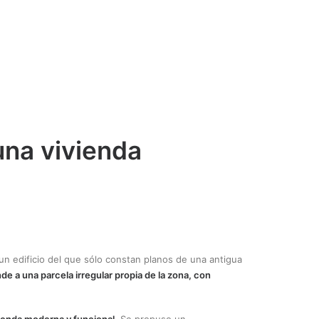
una vivienda
 un edificio del que sólo constan planos de una antigua
nde a una parcela irregular propia de la zona, con
ivienda moderna y funcional
. Se propuso un