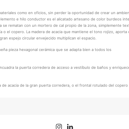
teriales como en oficios, sin perder la oportunidad de crear un ambien
l elemento e hilo conductor es el alicatado artesano de color burdeos int
ada se rematan con un mortero de cal propio de la zona, simplemente text
 o el copero. La madera de acacia que mantiene el tono rojizo, aporta c
gran espejo circular envejecido multiplican el espacio.
queña pieza hexagonal cerámica que se adapta bien a todos los
encuadra la puerta corredera de acceso a vestíbulo de baños y enriquec
de acacia de la gran puerta corredera, o el frontal rotulado del copero 